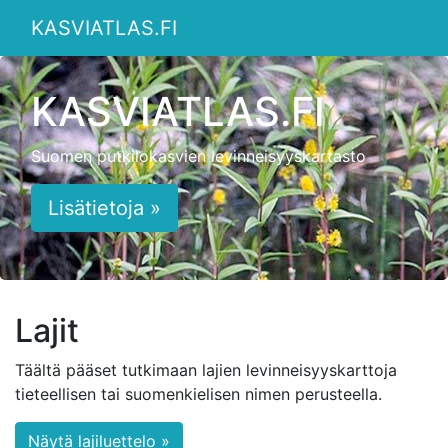
KASVIATLAS.FI
KASVIATLAS.FI
Suomen putkilokasvien levinneisyyskartasto
Lisätietoja »
Lajit
Täältä pääset tutkimaan lajien levinneisyyskarttoja
tieteellisen tai suomenkielisen nimen perusteella.
Näytä lajiluettelo »