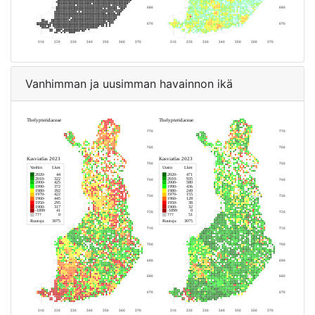
Vanhimman ja uusimman havainnon ikä