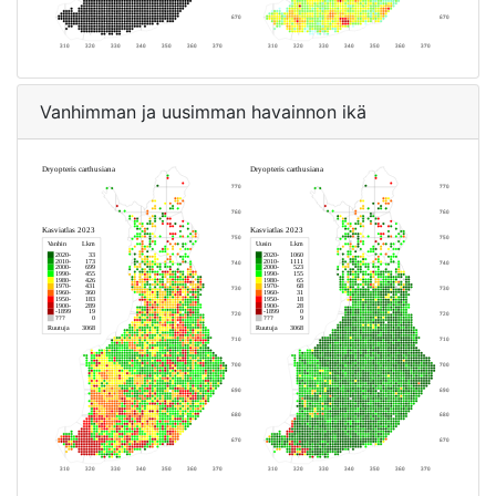
Vanhimman ja uusimman havainnon ikä