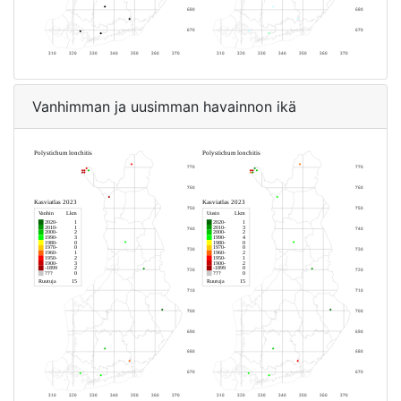
Vanhimman ja uusimman havainnon ikä