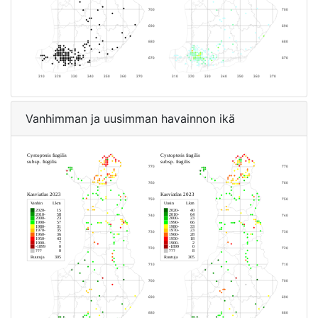
Vanhimman ja uusimman havainnon ikä