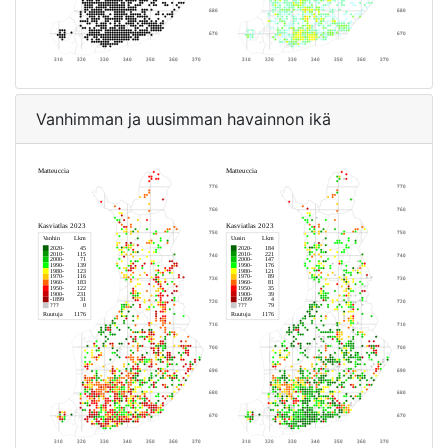
Vanhimman ja uusimman havainnon ikä