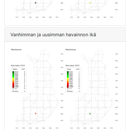
Vanhimman ja uusimman havainnon ikä