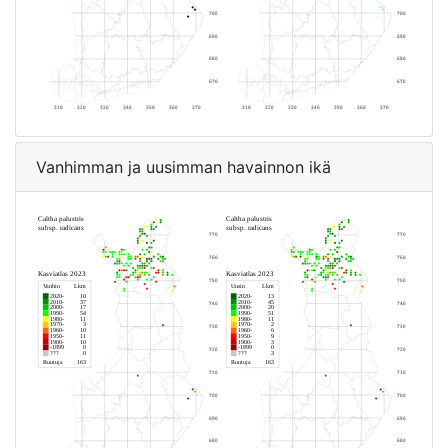
Vanhimman ja uusimman havainnon ikä