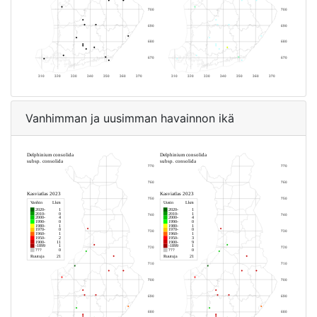
Vanhimman ja uusimman havainnon ikä