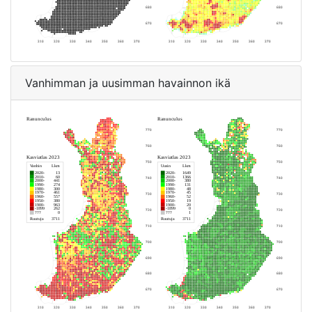
Vanhimman ja uusimman havainnon ikä