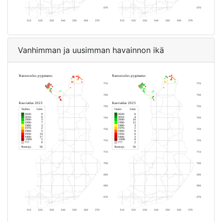
Vanhimman ja uusimman havainnon ikä