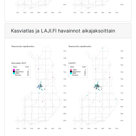
Kasviatlas ja LAJI.FI havainnot aikajaksoittain