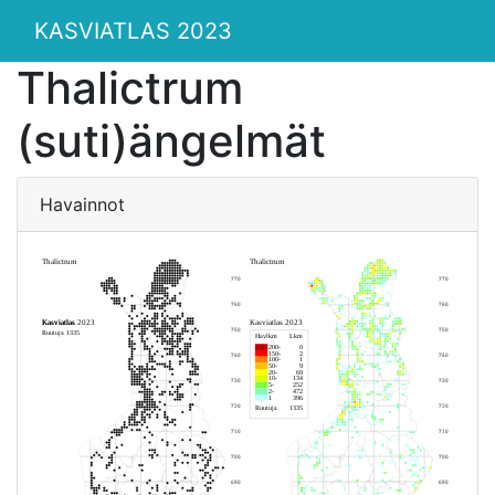
KASVIATLAS 2023
Thalictrum
(suti)ängelmät
Havainnot