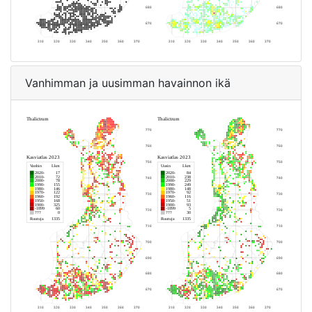
Vanhimman ja uusimman havainnon ikä