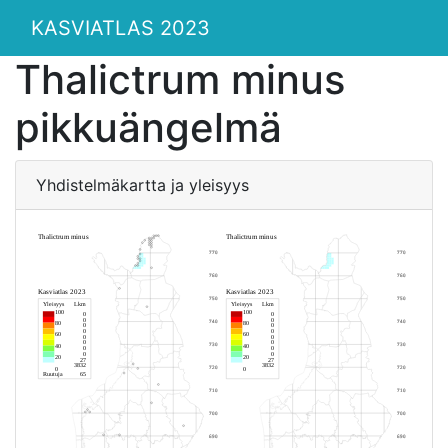
KASVIATLAS 2023
Thalictrum minus
pikkuängelmä
Yhdistelmäkartta ja yleisyys