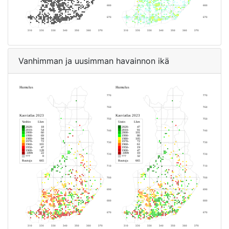
Vanhimman ja uusimman havainnon ikä