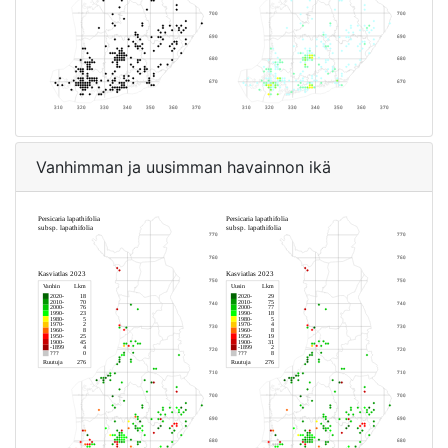
Vanhimman ja uusimman havainnon ikä