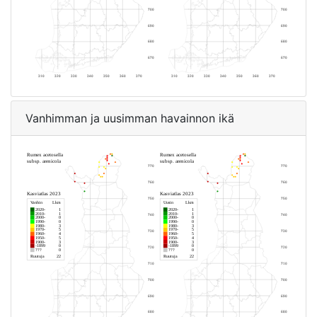
Vanhimman ja uusimman havainnon ikä