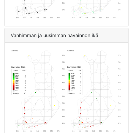
Vanhimman ja uusimman havainnon ikä