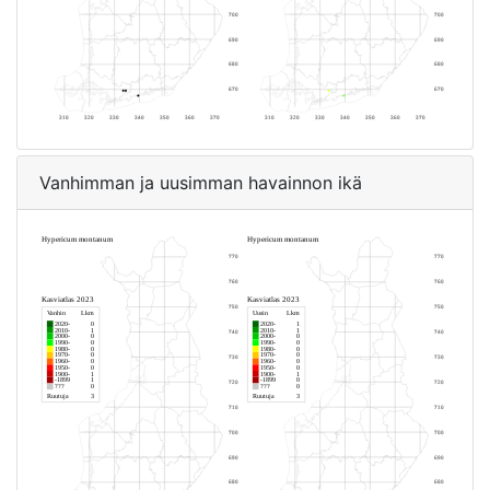
Vanhimman ja uusimman havainnon ikä