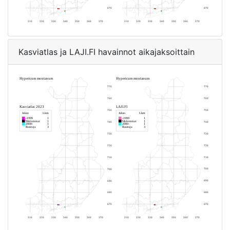
Kasviatlas ja LAJI.FI havainnot aikajaksoittain