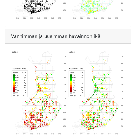
Vanhimman ja uusimman havainnon ikä