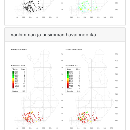
Vanhimman ja uusimman havainnon ikä