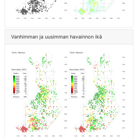
Vanhimman ja uusimman havainnon ikä