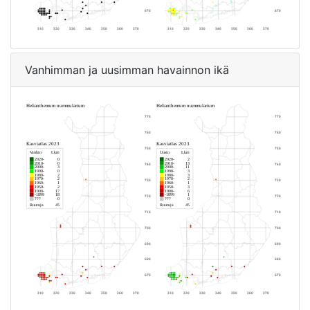
Vanhimman ja uusimman havainnon ikä