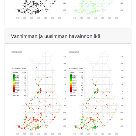
Vanhimman ja uusimman havainnon ikä