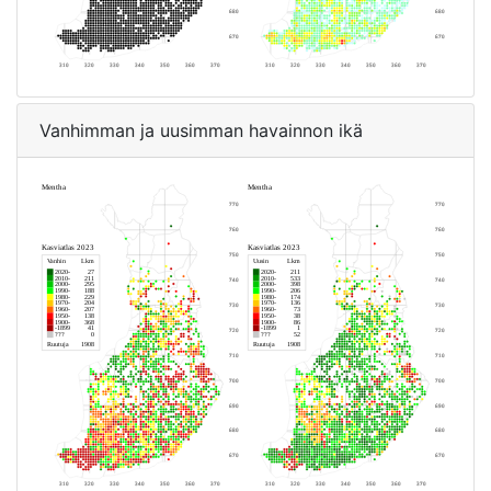
Vanhimman ja uusimman havainnon ikä