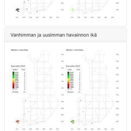
Vanhimman ja uusimman havainnon ikä