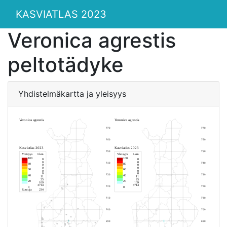
KASVIATLAS 2023
Veronica agrestis
peltotädyke
Yhdistelmäkartta ja yleisyys