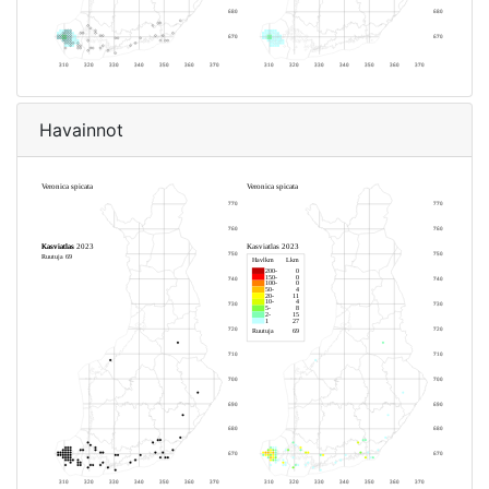
Havainnot