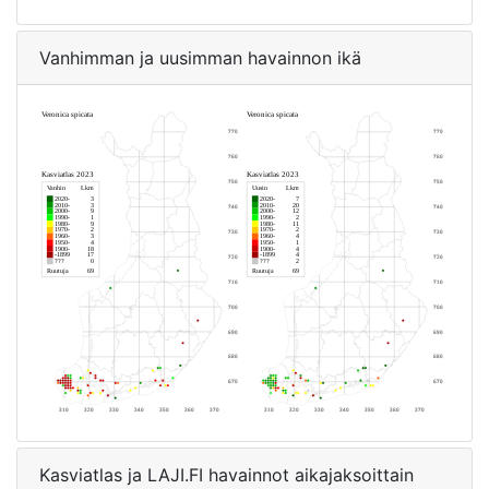
Vanhimman ja uusimman havainnon ikä
Kasviatlas ja LAJI.FI havainnot aikajaksoittain