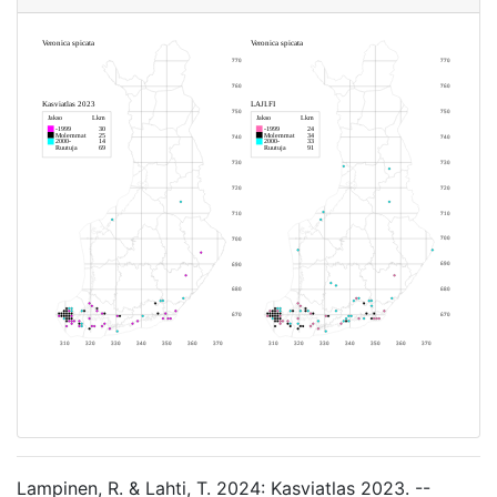
Lampinen, R. & Lahti, T. 2024: Kasviatlas 2023. --