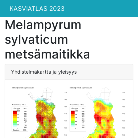
KASVIATLAS 2023
Melampyrum
sylvaticum
metsämaitikka
Yhdistelmäkartta ja yleisyys