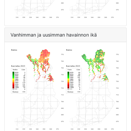
Vanhimman ja uusimman havainnon ikä