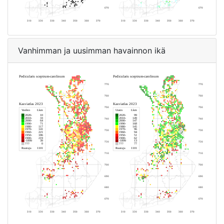
Vanhimman ja uusimman havainnon ikä