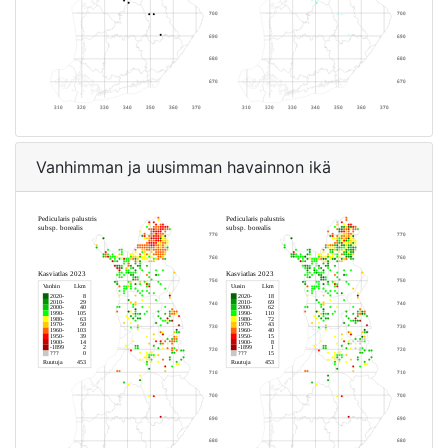
Vanhimman ja uusimman havainnon ikä