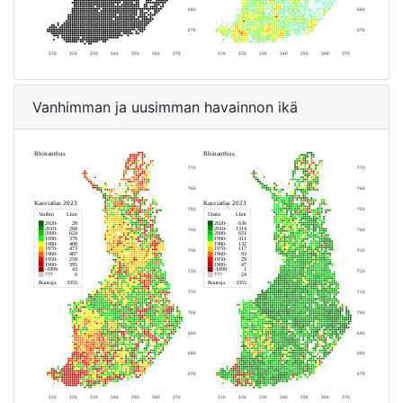
Vanhimman ja uusimman havainnon ikä