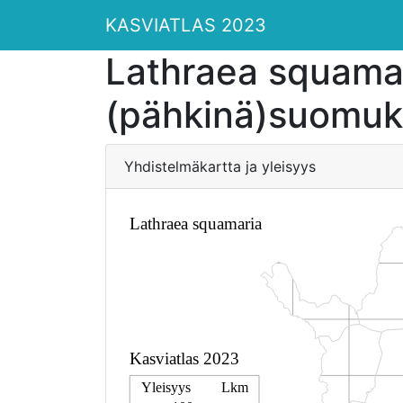
KASVIATLAS 2023
Lathraea squama
(pähkinä)suomu
Yhdistelmäkartta ja yleisyys