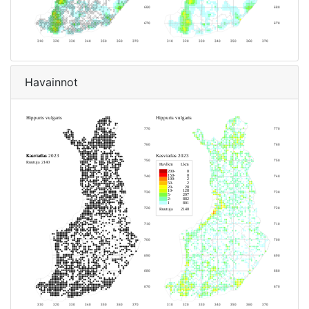
Havainnot