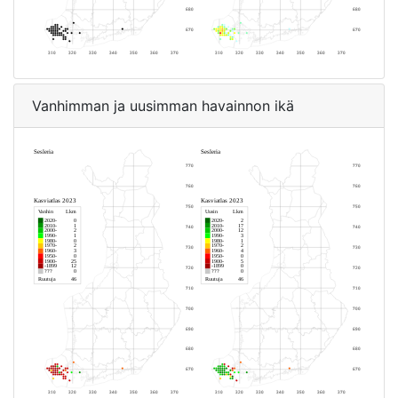
Vanhimman ja uusimman havainnon ikä