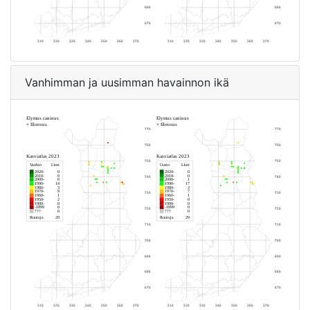
Vanhimman ja uusimman havainnon ikä