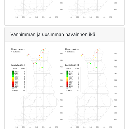
Vanhimman ja uusimman havainnon ikä