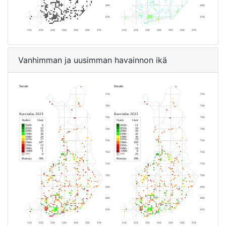
Vanhimman ja uusimman havainnon ikä