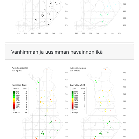
Vanhimman ja uusimman havainnon ikä