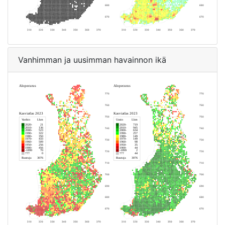
Vanhimman ja uusimman havainnon ikä