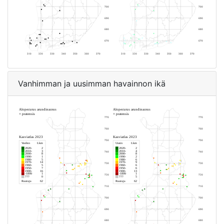
Vanhimman ja uusimman havainnon ikä