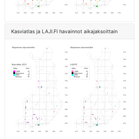
Kasviatlas ja LAJI.FI havainnot aikajaksoittain