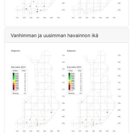
Vanhimman ja uusimman havainnon ikä