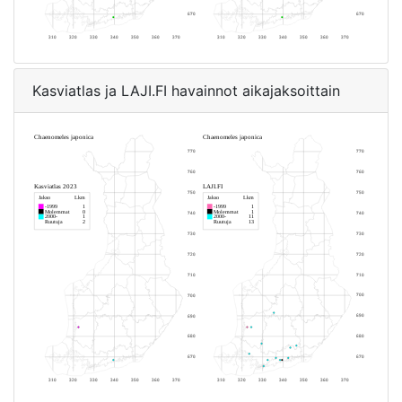
Kasviatlas ja LAJI.FI havainnot aikajaksoittain