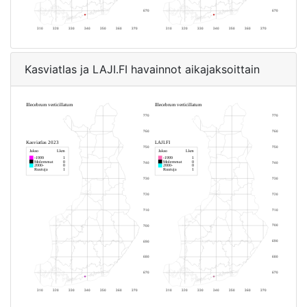
Kasviatlas ja LAJI.FI havainnot aikajaksoittain