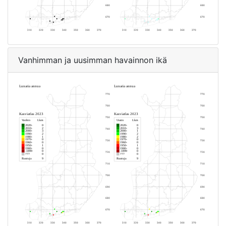
Vanhimman ja uusimman havainnon ikä