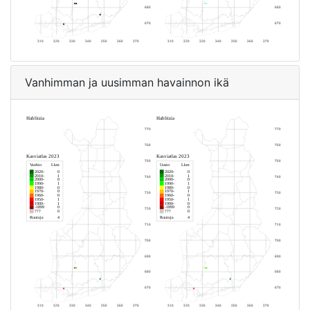
Vanhimman ja uusimman havainnon ikä