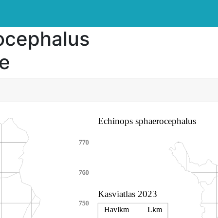
ocephalus
ke