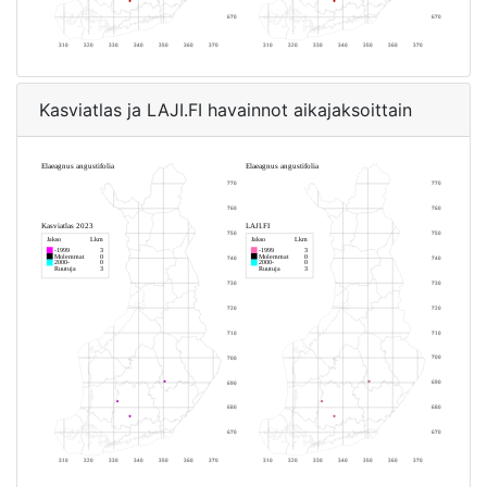
Kasviatlas ja LAJI.FI havainnot aikajaksoittain